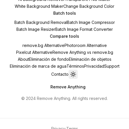
White Background Maker
Change Background Color
Batch tools
Batch Background Removal
Batch Image Compressor
Batch Image Resizer
Batch Image Format Converter
Compare tools
remove.bg Alternative
Photoroom Alternative
Pixelcut Alternative
Remove Anything vs remove.bg
About
Eliminación de fondo
Eliminación de objetos
Eliminación de marca de agua
Términos
Privacidad
Support
Contacto
Toggle theme
Remove Anything
© 2024 Remove Anything. All rights reserved.
Privacy
·
Terms