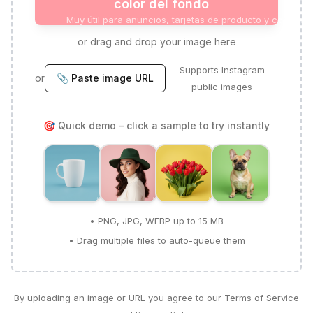
color del fondo
Muy útil para anuncios, tarjetas de producto y contenid
or drag and drop your image here
Supports Instagram
or
📎 Paste image URL
public images
🎯 Quick demo – click a sample to try instantly
• PNG, JPG, WEBP up to 15 MB
• Drag multiple files to auto-queue them
By uploading an image or URL you agree to our Terms of Service