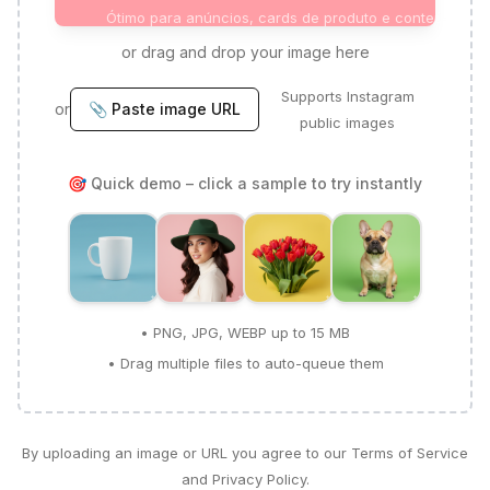
Ótimo para anúncios, cards de produto e conteúdo soc
or drag and drop your image here
Supports Instagram
or
📎 Paste image URL
public images
🎯 Quick demo – click a sample to try instantly
• PNG, JPG, WEBP up to 15 MB
• Drag multiple files to auto-queue them
By uploading an image or URL you agree to our Terms of Service
and Privacy Policy.