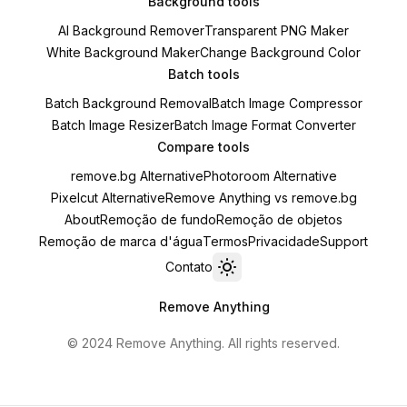
Background tools
AI Background Remover
Transparent PNG Maker
White Background Maker
Change Background Color
Batch tools
Batch Background Removal
Batch Image Compressor
Batch Image Resizer
Batch Image Format Converter
Compare tools
remove.bg Alternative
Photoroom Alternative
Pixelcut Alternative
Remove Anything vs remove.bg
About
Remoção de fundo
Remoção de objetos
Remoção de marca d'água
Termos
Privacidade
Support
Contato
Toggle theme
Remove Anything
© 2024 Remove Anything. All rights reserved.