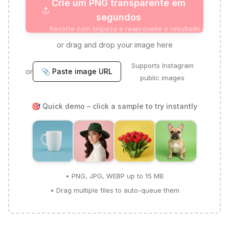
Crie um PNG transparente em
segundos
Recorte com limpeza e reaproveite o resultado imedia
or drag and drop your image here
Supports Instagram
or
📎 Paste image URL
public images
🎯 Quick demo – click a sample to try instantly
• PNG, JPG, WEBP up to 15 MB
• Drag multiple files to auto-queue them