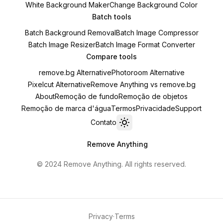
White Background Maker
Change Background Color
Batch tools
Batch Background Removal
Batch Image Compressor
Batch Image Resizer
Batch Image Format Converter
Compare tools
remove.bg Alternative
Photoroom Alternative
Pixelcut Alternative
Remove Anything vs remove.bg
About
Remoção de fundo
Remoção de objetos
Remoção de marca d'água
Termos
Privacidade
Support
Contato
Toggle theme
Remove Anything
© 2024 Remove Anything. All rights reserved.
Privacy
·
Terms