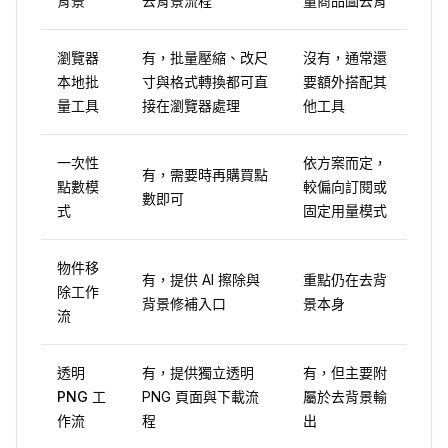
背景
去背景流程
量商品圖去背
瀏覽器
有，批量壓縮、改尺
沒有，通常還
本地批
寸與格式轉換都可直
要額外搭配其
量工具
接在瀏覽器處理
他工具
一次性
依方案而定，
有，需要時再購買點
點數模
較偏向訂閱或
數即可
式
固定用量模式
物件移
有，提供 AI 擦除與
重點仍在去背
除工作
背景修補入口
景本身
流
透明
有，提供獨立透明
有，但主要附
PNG 工
PNG 頁面與下載流
屬於去背景輸
作流
程
出