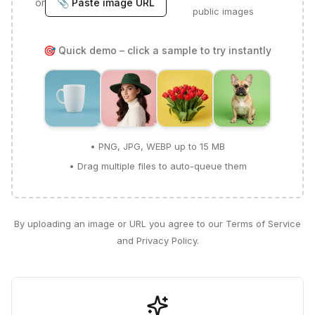
or
📎 Paste image URL
public images
🎯 Quick demo – click a sample to try instantly
• PNG, JPG, WEBP up to 15 MB
• Drag multiple files to auto-queue them
By uploading an image or URL you agree to our Terms of Service
and Privacy Policy.